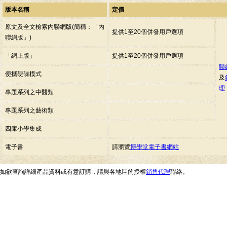
版本名稱
定價
原文及全文檢索內聯網版(簡稱：「內
提供1至20個併發用戶選項
聯網版」)
「網上版」
提供1至20個併發用戶選項
聯
便攜硬碟模式
及
理
專題系列之中醫類
專題系列之藝術類
四庫小學集成
電子書
請瀏覽
博學堂電子書網站
如欲查詢詳細產品資料或有意訂購，請與各地區的授權
銷售代理
聯絡。