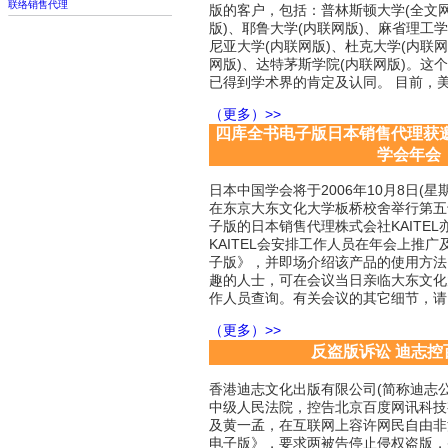
联络销售代理
版的客户，包括：普林斯顿大学(全文网
版)、耶鲁大学(内联网版)、麻省理工学
尼亚大学(内联网版)、杜克大学(内联网
网版)、达特茅斯学院(内联网版)。这
已得到学术界的肯定及认同。 目前，美
（更多）>>
四库全书电子版日本销售代理获邀
学会年会
日本中国学会将于2006年10月8日(星
在东京大东文化大学板桥校舍举行第五
子版的日本销售代理株式会社KAITE
KAITEL会安排工作人员在年会上推
子版》，并即场介绍该产品的使用方法
趣的人士，可在会议当日亲临大东文化大
作人员查询。有关会议的其它细节，请
（更多）>>
反盗版诉讼 迪志控
香港迪志文化出版有限公司(简称迪志
中级人民法院，控告北京百度网讯科技
及黄一孟，在互联网上容许网民自由非
电子版》，要求两被告停止侵权盗版，