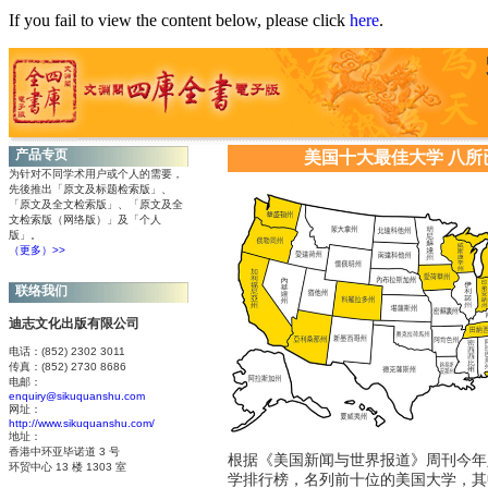
If you fail to view the content below, please click
here
.
产品专页
美国十大最佳大学 八所
为针对不同学术用户或个人的需要，
先後推出「原文及标题检索版」、
「原文及全文检索版」、「原文及全
文检索版（网络版）」及「个人
版」。
（更多）>>
联络我们
迪志文化出版有限公司
电话
：
(852) 2302 3011
传真
：
(852) 2730 8686
电邮
：
enquiry@sikuquanshu.com
网址
：
http://www.sikuquanshu.com/
地址
：
香港中环亚毕诺道 3 号
根据《美国新闻与世界报道》周刊今年
环贸中心 13 楼 1303 室
学排行榜，名列前十位的美国大学，其