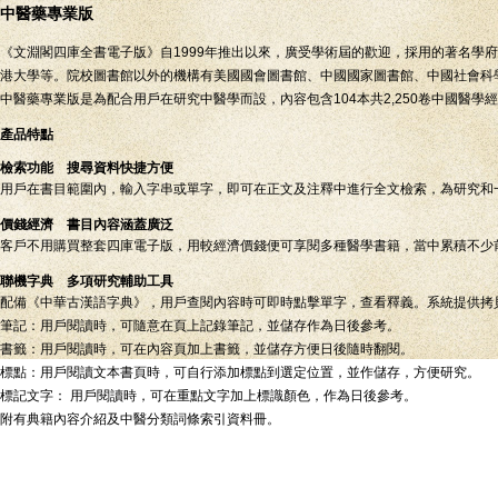
中醫藥專業版
《文淵閣四庫全書電子版》自1999年推出以來，廣受學術屆的歡迎，採用的著名學
港大學等。院校圖書館以外的機構有美國國會圖書館、中國國家圖書館、中國社會科
中醫藥專業版是為配合用戶在研究中醫學而設，內容包含104本共2,250卷中國醫學
產品特點
檢索功能 搜尋資料快捷方便
用戶在書目範圍內，輸入字串或單字，即可在正文及注釋中進行全文檢索，為研究和一般閱讀帶
價錢經濟 書目內容涵蓋廣泛
客戶不用購買整套四庫電子版，用較經濟價錢便可享閱多種醫學書籍，當中累積不少
聯機字典 多項研究輔助工具
配備《中華古漢語字典》，用戶查閱內容時可即時點擊單字，查看釋義。系統提供拷
筆記：用戶閱讀時，可隨意在頁上記錄筆記，並儲存作為日後參考。
書籤：用戶閱讀時，可在內容頁加上書籤，並儲存方便日後隨時翻閱。
標點：用戶閱讀文本書頁時，可自行添加標點到選定位置，並作儲存，方便研究。
標記文字： 用戶閱讀時，可在重點文字加上標識顏色，作為日後參考。
附有典籍內容介紹及中醫分類詞條索引資料冊。