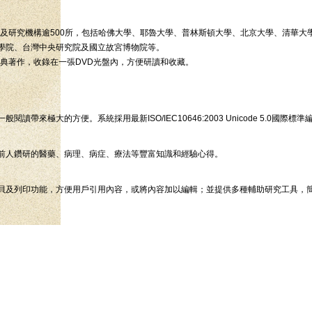
府及研究機構逾500所，包括哈佛大學、耶魯大學、普林斯頓大學、北京大學、清華
學院、台灣中央研究院及國立故宮博物院等。
經典著作，收錄在一張DVD光盤內，方便研讀和收藏。
來極大的方便。系統採用最新ISO/IEC10646:2003 Unicode 5.0國
前人鑽研的醫藥、病理、病症、療法等豐富知識和經驗心得。
貝及列印功能，方便用戶引用內容，或將內容加以編輯；並提供多種輔助研究工具，