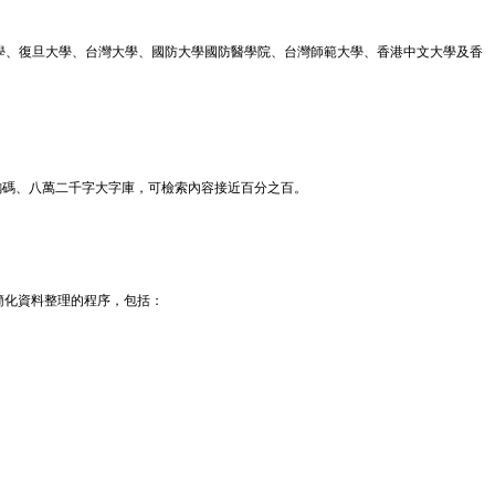
大學、復旦大學、台灣大學、國防大學國防醫學院、台灣師範大學、香港中文大學及香
際標準編碼、八萬二千字大字庫，可檢索內容接近百分之百。
簡化資料整理的程序，包括：